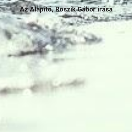
Az 
Alapító, Roszík Gábor írása